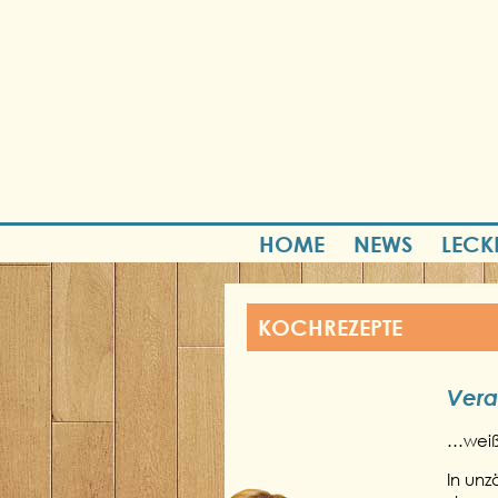
HOME
NEWS
LECK
KOCHREZEPTE
Vera
…weiß,
In un