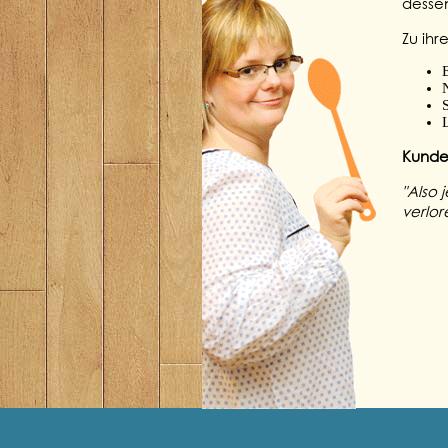
desse
Zu ih
Kunde
"Also 
verlor